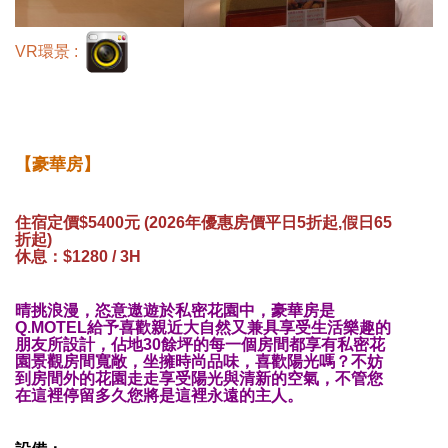
VR環景 :
【豪華房】
住宿定價$5400元 (2026年優惠房價平日5折起,假日65
折起)
休息：$1280 / 3H
晴挑浪漫，恣意遨遊於私密花園中，豪華房是
Q.MOTEL給予喜歡親近大自然又兼具享受生活樂趣的
朋友所設計，佔地30餘坪的每一個房間都享有私密花
園景觀房間寬敞，坐擁時尚品味，喜歡陽光嗎？不妨
到房間外的花園走走享受陽光與清新的空氣，不管您
在這裡停留多久您將是這裡永遠的主人。