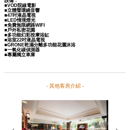
設備：
■VOD院線電影
■立體聲環繞音響
■47吋液晶電視
■LED情境燈光
■免費無限網路WIFI
■戶外私密花園
■多功能幻彩按摩浴缸
■浴室22吋液晶電視
■GRONE乾濕分離多功能花灑沐浴
■一氧化碳偵測器
■專屬獨立車庫
- 其他客房介紹 -