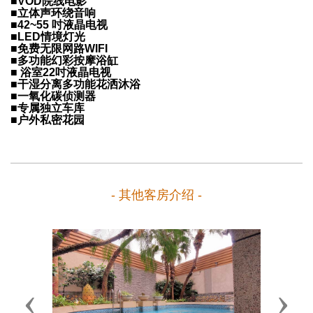
■VOD院线电影
■立体声环绕音响
■42~55 吋液晶电视
■LED情境灯光
■免费无限网路WIFI
■多功能幻彩按摩浴缸
■ 浴室22吋液晶电视
■干湿分离多功能花洒沐浴
■一氧化碳侦测器
■专属独立车库
■户外私密花园
- 其他客房介绍 -
Previous
Next