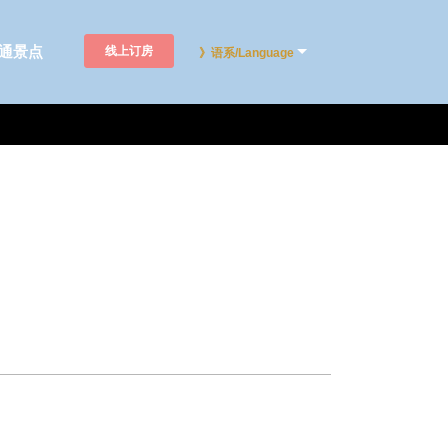
通景点
线上订房
》语系/Language