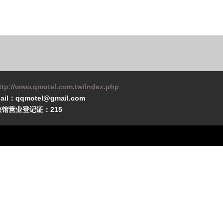
ttp://www.qmotel.com.tw/index.php
ail：qqmotel@gmail.com
旅馆营业登记证：215