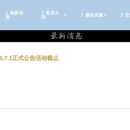
》最新消
》客房介
》服务设施
》交
息
绍
.7.1正式公告活动截止